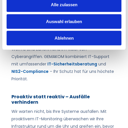
Alle zulassen
Partner, der bei Ausfällen schnell reagiert. GEMAKOM
bietet genau das: zuverlässigen IT-Support mit
klaren Reaktionszeiten.
Auswahl erlauben
IT-Sicherheit für industrienahe Betriebe
Ablehnen
Industriebetriebe und Logistikunternehmen in
Worms sind zunehmend im Visier von
Cyberangriffen. GEMAKOM kombiniert IT-Support
mit umfassender
IT-Sicherheitsberatung
und
NIS2-Compliance
– Ihr Schutz hat für uns höchste
Priorität.
Proaktiv statt reaktiv – Ausfälle
verhindern
Wir warten nicht, bis Ihre Systeme ausfallen. Mit
proaktivem IT-Monitoring überwachen wir Ihre
Infrastruktur rund um die Uhr und greifen ein, bevor