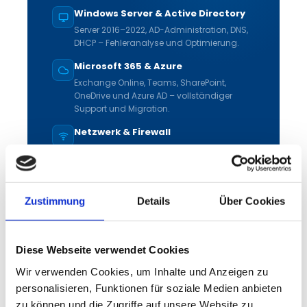
Windows Server & Active Directory
Server 2016–2022, AD-Administration, DNS,
DHCP – Fehleranalyse und Optimierung.
Microsoft 365 & Azure
Exchange Online, Teams, SharePoint,
OneDrive und Azure AD – vollständiger
Support und Migration.
Netzwerk & Firewall
VLAN, WLAN, VPN, WatchGuard, Cisco –
herstellerunabhängige Beratung und
Konfiguration.
Backup & Disaster Recovery
Zustimmung
Details
Über Cookies
Veeam, Acronis, Cloud-Backup – tägliche
Überwachung und schnelle
Wiederherstellung im Ernstfall.
Diese Webseite verwendet Cookies
Anti-Ransomware & EDR
Wir verwenden Cookies, um Inhalte und Anzeigen zu
Endpoint Detection & Response,
personalisieren, Funktionen für soziale Medien anbieten
automatische Isolation befallener Systeme
zu können und die Zugriffe auf unsere Website zu
– kombiniert mit IT-Security Beratung.