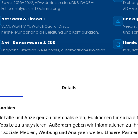
Server 2016–2022, AD-Administration, DNS, DHCP –
Exchang
Fehleranalyse und Optimierung.
AD – vo
Netzwerk & Firewall
Backup
VLAN, WLAN, VPN, WatchGuard, Cisco –
Veeam, 
herstellerunabhängige Beratung und Konfiguration.
und schn
Anti-Ransomware & EDR
Hardwa
Endpoint Detection & Response, automatische Isolation
PCs, Not
befallener Systeme – kombiniert mit IT-Security Beratung.
und Aus
Details
PPORT LANDAU – IM DETAIL
IT-Partner für Landau und die 
Cookies
port für Weinbau, Handel und Handwerk
Proaktiv
nhalte und Anzeigen zu personalisieren, Funktionen für soziale
falz
Geschä
Website zu analysieren. Außerdem geben wir Informationen zu I
r soziale Medien, Werbung und Analysen weiter. Unsere Partner
falz rund um Landau ist geprägt von
Wir warten