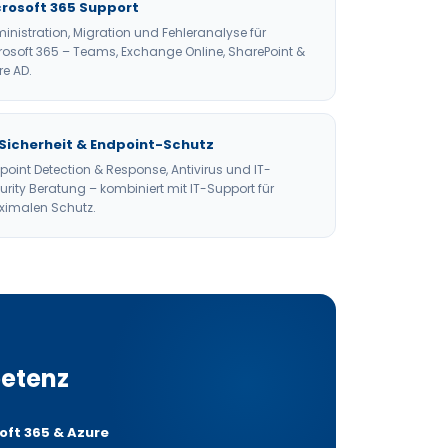
crosoft 365 Support
inistration, Migration und Fehleranalyse für
rosoft 365 – Teams, Exchange Online, SharePoint &
re AD.
Sicherheit & Endpoint-Schutz
point Detection & Response, Antivirus und IT-
urity Beratung – kombiniert mit IT-Support für
imalen Schutz.
petenz
oft 365 & Azure