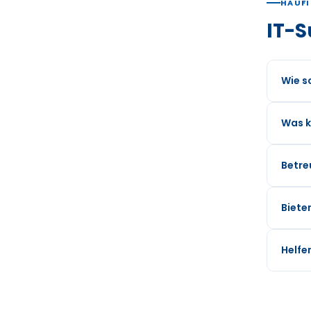
HÄUFI
IT-S
Wie sc
Was k
Betre
Biete
Helfe