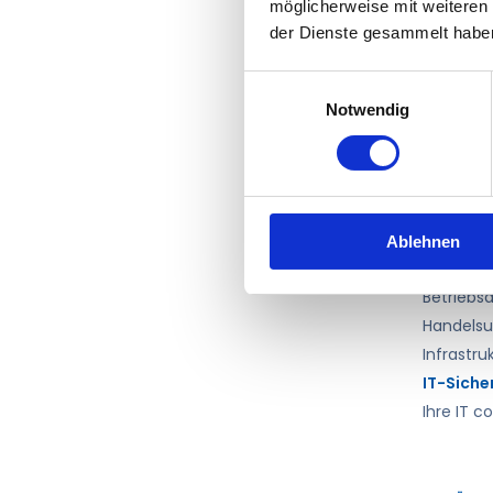
möglicherweise mit weiteren
familien
der Dienste gesammelt habe
Handwerk
Unterneh
Einwilligungsauswahl
versteht
Notwendig
Lösungen
IT-Betre
monatlic
Datens
Ablehnen
Gerade i
Betriebsd
Handelsu
Infrastru
IT-Siche
Ihre IT c