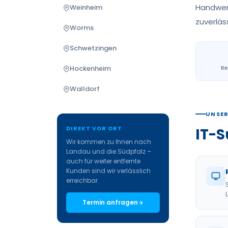
Handwerk
Weinheim
zuverläs
Worms
Schwetzingen
Hockenheim
Re
Walldorf
UNSER
DIREKT VOR ORT
IT-S
Wir kommen zu Ihnen nach
Landau und die Südpfalz –
auch für weiter entfernte
Kunden sind wir verlässlich
erreichbar.
Termin anfragen