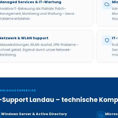
Managed Services & IT-Wartung
Mi
Proaktive IT-Betreuung als Flatrate: Patch-
Adm
Management, Monitoring und Wartung – bevor
Mic
Probleme entstehen.
Azu
Netzwerk & WLAN Support
IT-
Netzwerkstörungen, WLAN-Ausfall, VPN-Probleme –
End
schnell gelöst. Ergänzt durch unser Netzwerk-
Sec
Monitoring.
max
HNISCHE EXPERTISE
-Support Landau – technische Kom
Windows Server & Active Directory
Micros