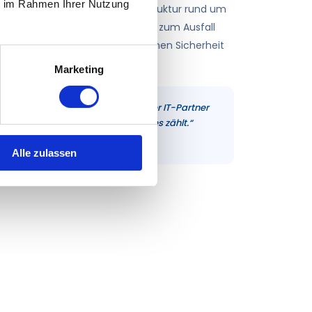
ie im Rahmen Ihrer Nutzung
ring überwachen wir Ihre Infrastruktur rund um
nd greifen ein, bevor ein Problem zum Ausfall
 spart Zeit und Geld – und gibt Ihnen Sicherheit
Marketing
aus der Südpfalz ist ein verlässlicher IT-Partner
hbar – remote sofort, vor Ort wenn es zählt.“
OM GMBH · KETSCH
Alle zulassen