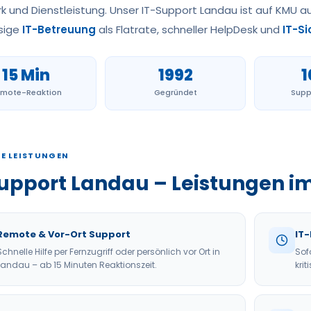
 und Dienstleistung. Unser IT-Support Landau ist auf KMU a
sige
IT-Betreuung
als Flatrate, schneller HelpDesk und
IT-Si
15 Min
1992
1
mote-Reaktion
Gegründet
Supp
E LEISTUNGEN
upport Landau – Leistungen i
Remote & Vor-Ort Support
IT-
Schnelle Hilfe per Fernzugriff oder persönlich vor Ort in
Sof
Landau – ab 15 Minuten Reaktionszeit.
kri