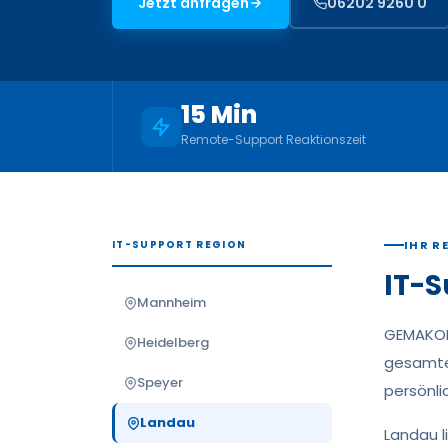
Jetzt anfragen
06202 9260 0
15 Min
Remote-Support Reaktionszeit
IT-SUPPORT REGION
IHR R
IT-S
Mannheim
GEMAKOM 
Heidelberg
gesamte 
Speyer
persönli
Landau
Landau l