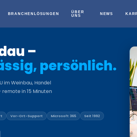
ÜBER
BRANCHENLÖSUNGEN
NEWS
KAR
UNS
dau –
ässig, persönlich.
MU im Weinbau, Handel
 remote in 15 Minuten
rt
Vor-Ort-Support
Microsoft 365
Seit 1992