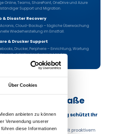
e Online, Teams, SharePoint, OneDrive und Azure
llständiger Support und Migration.
 & Disaster Recovery
Acronis, Cloud-Backup – tägliche Überwachung
elle Wiederherstellung im Ernstfall.
re & Drucker Support
ebooks, Drucker, Peripherie – Einrichtung, Wartung
tausch defekter Hardware in Landau.
Über Cookies
Südliche Weinstraße
 statt reaktiv – Monitoring schützt Ihr
 Medien anbieten zu können
ft
hrer Verwendung unserer
 führen diese Informationen
 nicht, bis Ihr System ausfällt. Mit proaktivem