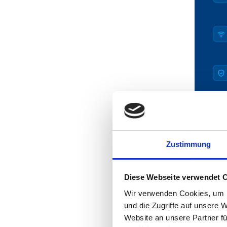
Zustimmung
IT-SU
Ihr 
Diese Webseite verwendet 
IT-Sup
Wir verwenden Cookies, um I
in der P
und die Zugriffe auf unsere 
Website an unsere Partner fü
Die Südp