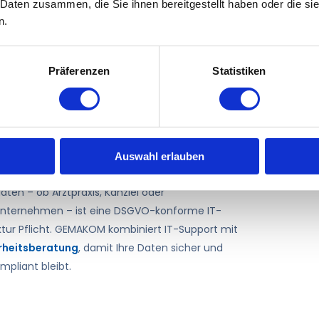
 Daten zusammen, die Sie ihnen bereitgestellt haben oder die s
geführten Weinbetrieben, Agrarbetrieben,
IT-Monito
n.
sbetrieben und kleinen Dienstleistern. Diese
die Uhr u
men brauchen einen IT-Partner, der ihre Größe
wird. Das
 und keine überdimensionierten Enterprise-
im Alltag.
Präferenzen
Statistiken
 verkauft. GEMAKOM bietet maßgeschneiderte
uung – vom Einzelstundensatz bis zur
„Auch 
hen Flatrate.
erreic
GEMAK
chutz und DSGVO-konforme IT
Auswahl erlauben
n Branchen mit sensiblen Kunden- und
aten – ob Arztpraxis, Kanzlei oder
nternehmen – ist eine DSGVO-konforme IT-
ktur Pflicht. GEMAKOM kombiniert IT-Support mit
rheitsberatung
, damit Ihre Daten sicher und
ompliant bleibt.