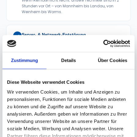
Wenn Remote nicht reicht: unsere Techniker sind in 2
Stunden vor Ort – von Mannheim bis Landau, von
Weinheim bis Worms.
Server- & Netzwerk-Entstörung
Serverausfälle, Netzwerkprobleme, DNS-Fehler, VPN-
Probleme – wir beheben Ausfälle auf Infrastrukturebene
schnell und nachhaltig.
Zustimmung
Details
Über Cookies
Patch-Management & Windows-Updates
Diese Webseite verwendet Cookies
Automatisiertes Patch-Management für Server, Clients
und Software – lückenlose Aktualität ohne
Wir verwenden Cookies, um Inhalte und Anzeigen zu
Betriebsunterbrechung.
personalisieren, Funktionen für soziale Medien anbieten
zu können und die Zugriffe auf unsere Website zu
analysieren. Außerdem geben wir Informationen zu Ihrer
Backup-Überwachung & Wiederherstellung
Verwendung unserer Website an unsere Partner für
Tägliche Prüfung Ihrer
Backup-Jobs
, sofortige
soziale Medien, Werbung und Analysen weiter. Unsere
Alarmierung bei Fehlern und schnelle
Partner führen diese Informationen möglicherweise mit