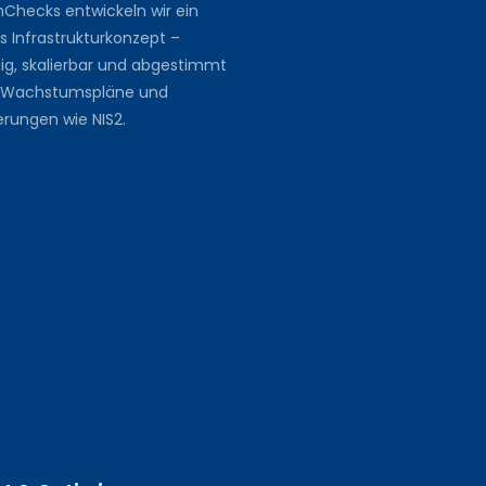
hChecks entwickeln wir ein
Infrastrukturkonzept –
ig, skalierbar und abgestimmt
re Wachstumspläne und
erungen wie NIS2.