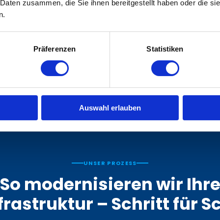
 Daten zusammen, die Sie ihnen bereitgestellt haben oder die s
Backup & Disaster Recovery
n.
Tägliche, geprüfte Backups mit definierten
RPO/RTO-Werten und regelmäßig getesteten
Wiederherstellungsszenarien – lokal, offsite und in
der Cloud, gemäß
BSI-Empfehlung
.
Präferenzen
Statistiken
Mehr erfahren
Auswahl erlauben
UNSER PROZESS
So modernisieren wir Ihr
frastruktur – Schritt für Sc