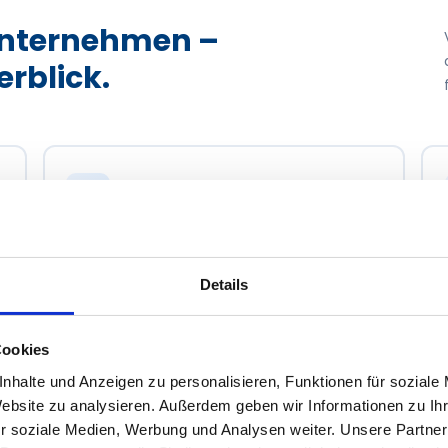
 Unternehmen –
erblick.
Netzwerk-Design & Planung
Strukturierte Verkabelung, VLAN-Segmentierung,
-
Switch- und Router-Konfiguration: GEMAKOM plant
Details
und implementiert leistungsstarke, sichere
Netzwerkinfrastrukturen von Grund auf.
Mehr erfahren
Cookies
nhalte und Anzeigen zu personalisieren, Funktionen für soziale
Website zu analysieren. Außerdem geben wir Informationen zu I
r soziale Medien, Werbung und Analysen weiter. Unsere Partner