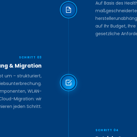
Auf Basis des Healt
maßgeschneidertes 
herstellerunabhäng
auf Ihr Budget, Ih
gesetzliche Anford
SCHRITT 03
ng & Migration
t um – strukturiert,
iebsunterbrechung.
komponenten, WLAN-
loud-Migration: wir
nieren jeden Schritt.
SCHRITT 04