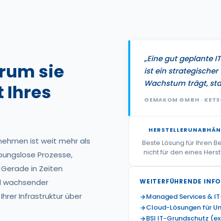
r
„Eine gut geplante IT
rum sie
ist ein strategischer 
Wachstum trägt, sta
 Ihres
GEMAKOM GMBH · KET
HERSTELLERUNABHÄ
ernehmen ist weit mehr als
Beste Lösung für Ihren B
nicht für den eines Herst
eibungslose Prozesse,
 Gerade in Zeiten
nd wachsender
WEITERFÜHRENDE INF
rer Infrastruktur über
Managed Services & IT
Cloud-Lösungen für U
BSI IT-Grundschutz (ex