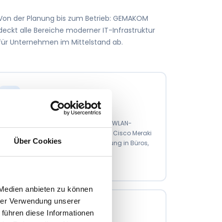
Von der Planung bis zum Betrieb: GEMAKOM
deckt alle Bereiche moderner IT-Infrastruktur
für Unternehmen im Mittelstand ab.
WLAN Design & Ausleuchtung
Keine Funklöcher mehr: professionelle WLAN-
Ausleuchtung mit Heatmap-Analyse, Cisco Meraki
Über Cookies
oder Ubiquiti – für lückenlose Abdeckung in Büros,
Lagerhallen und Produktionsstätten.
Mehr erfahren
 Medien anbieten zu können
hrer Verwendung unserer
 führen diese Informationen