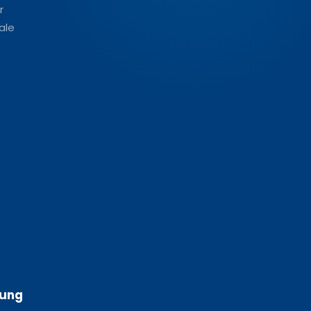
r
ale
nung