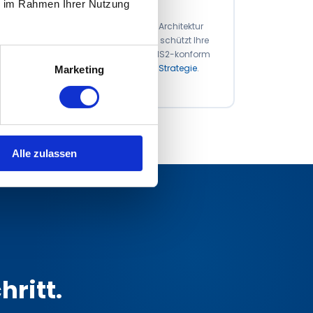
ie im Rahmen Ihrer Nutzung
Firewall & Zero Trust
Next-Generation Firewalls, Zero-Trust-Architektur
und Micro-Segmentierung: GEMAKOM schützt Ihre
IT-Infrastruktur auf Netzwerkebene – NIS2-konform
und abgestimmt auf Ihre
IT-Security-Strategie
.
Marketing
Mehr erfahren
Alle zulassen
e
hritt.