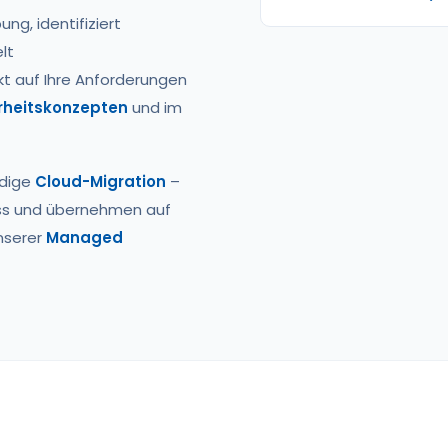
g, identifiziert
lt
akt auf Ihre Anforderungen
rheitskonzepten
und im
ndige
Cloud-Migration
–
ess und übernehmen auf
nserer
Managed