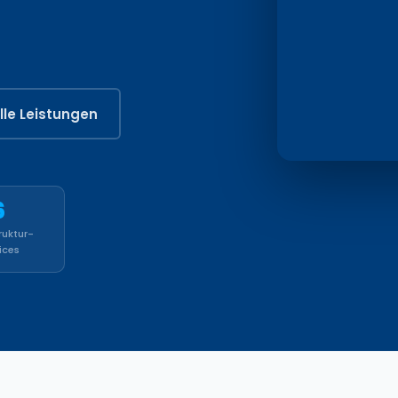
lle Leistungen
6
ruktur-
ices