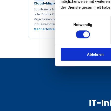
möglicherweise mit weiteren
Cloud-Migration
der Dienste gesammelt habe
Strukturierte Migration in die Cloud – Azure, M365
oder Private Cloud: GEMAKOM plant und führt
Einwilligungsauswahl
Migrationen ohne Betriebsunterbrechung durch,
inklusive Datenmigration und Compliance-Check.
Notwendig
Mehr erfahren
Ablehnen
IT-In