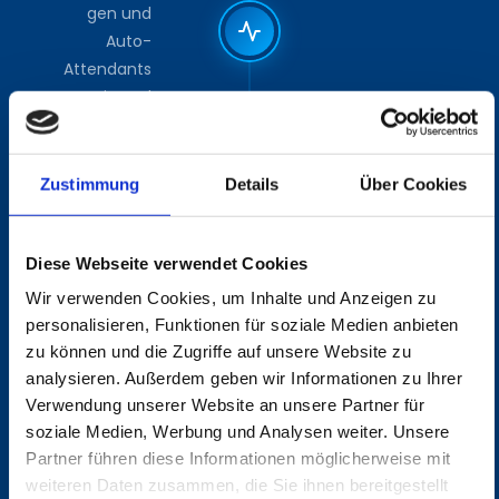
gen und
Auto-
Attendants
ein und
schulen Ihre
Mitarbeiter.
Der Umstieg
Zustimmung
Details
Über Cookies
erfolgt
außerhalb
der
Diese Webseite verwendet Cookies
Geschäftszei
Wir verwenden Cookies, um Inhalte und Anzeigen zu
ten – ohne
personalisieren, Funktionen für soziale Medien anbieten
Gesprächsau
zu können und die Zugriffe auf unsere Website zu
sfall.
analysieren. Außerdem geben wir Informationen zu Ihrer
Verwendung unserer Website an unsere Partner für
soziale Medien, Werbung und Analysen weiter. Unsere
Partner führen diese Informationen möglicherweise mit
SCHRITT 04
weiteren Daten zusammen, die Sie ihnen bereitgestellt
Laufender