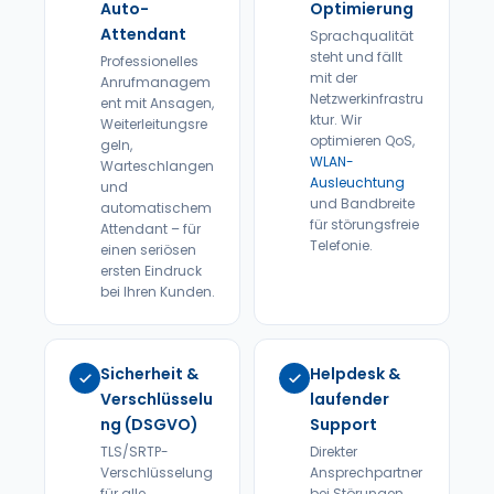
Auto-
Optimierung
Attendant
Sprachqualität
steht und fällt
Professionelles
mit der
Anrufmanagem
Netzwerkinfrastru
ent mit Ansagen,
ktur. Wir
Weiterleitungsre
optimieren QoS,
geln,
WLAN-
Warteschlangen
Ausleuchtung
und
und Bandbreite
automatischem
für störungsfreie
Attendant – für
Telefonie.
einen seriösen
ersten Eindruck
bei Ihren Kunden.
Sicherheit &
Helpdesk &
Verschlüsselu
laufender
ng (DSGVO)
Support
TLS/SRTP-
Direkter
Verschlüsselung
Ansprechpartner
für alle
bei Störungen,