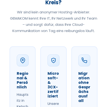
Kreis?
Wir sind kein anonymer Hosting-Anbieter.
GEMAKOM kennt Ihre IT, Ihr Netzwerk und Ihr Team
– und sorgt dafür, dass Ihre Cloud-
Kommunikation von Tag eins reibungslos läuft.
Regio
Micro
Migr
nal &
soft-
ation
Persö
&
ohne
nlich
3CX-
Gespr
zertif
ächs
Haupts
iziert
ausf
all
itz in
Unsere
Ketsch