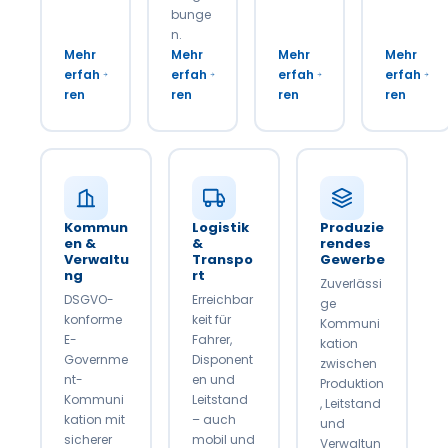
bunge
n.
Mehr
Mehr
Mehr
Mehr
erfah
erfah
erfah
erfah
ren
ren
ren
ren
Kommun
Logistik
Produzie
en &
&
rendes
Verwaltu
Transpo
Gewerbe
ng
rt
Zuverlässi
DSGVO-
Erreichbar
ge
konforme
keit für
Kommuni
E-
Fahrer,
kation
Governme
Disponent
zwischen
nt-
en und
Produktion
Kommuni
Leitstand
, Leitstand
kation mit
– auch
und
sicherer
mobil und
Verwaltun