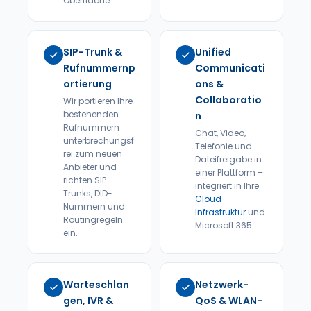
Oberfläche.
SIP-Trunk &
Unified
Rufnummernp
Communicati
ortierung
ons &
Collaboratio
Wir portieren Ihre
bestehenden
n
Rufnummern
Chat, Video,
unterbrechungsf
Telefonie und
rei zum neuen
Dateifreigabe in
Anbieter und
einer Plattform –
richten SIP-
integriert in Ihre
Trunks, DID-
Cloud-
Nummern und
Infrastruktur
und
Routingregeln
Microsoft 365.
ein.
Warteschlan
Netzwerk-
gen, IVR &
QoS & WLAN-