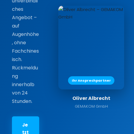
unverbindli
ches
Angebot –
auf
Augenhöhe
, ohne
Fachchines
isch.
Rückmeldu
ng
Ihr Ansprechpartner
innerhalb
von 24
Oliver Albrecht
Stunden.
GEMAKOM GmbH
Je
tzt