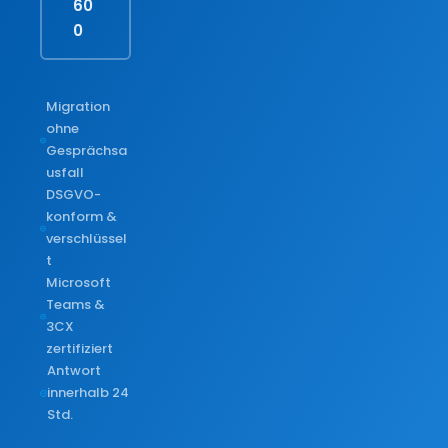
60
0
Migration
ohne
Gesprächsa
usfall
DSGVO-
konform &
verschlüssel
t
Microsoft
Teams &
3CX
zertifiziert
Antwort
innerhalb 24
Std.