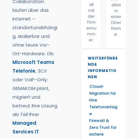
Collaboration
all
alles
laufen über das
mit
in
der
einer
Internet –
Firm
Ober
standortunabhängi
ennu
fläch
mm
e.
g, skalierbar und
er.
ohne teure Vor-
Ort-Hardware. Ob
WEITERFÜHRE
Microsoft Teams
NDE
Telefonie
, 3CX
INFORMATIO
NEN
oder VoIP-Only:
Cloud-
GEMAKOM plant,
Migration für
migriert und
Ihre
betreut Ihre Lösung
Telefonanlag
e
als Teil Ihrer
Firewall &
Managed
Zero Trust für
Services IT
.
sichere