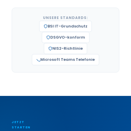
UNSERE STANDARDS:
BSI IT-Grundschutz
DSGVO-konform
NIS2-Richtlinie
Microsoft Teams Telefonie
JETZT
STARTEN