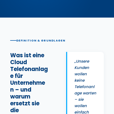
DEFINITION & GRUNDLAGEN
Was ist eine
Cloud
„Unsere
Kunden
Telefonanlag
wollen
e für
keine
Unternehme
Telefonanl
n – und
age warten
warum
– sie
ersetzt sie
wollen
die
einfach