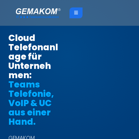
Cloud
Telefonanl
age für
Unterneh
men:
Teams
Telefonie,
VoIP & UC
aus einer
Hand.
GEMAKOM