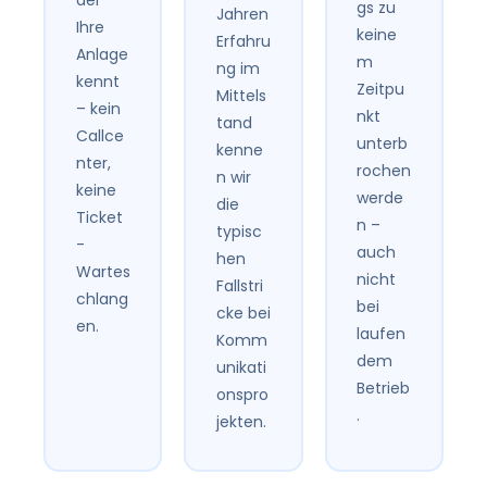
gs zu
Jahren
Ihre
keine
Erfahru
Anlage
m
ng im
kennt
Zeitpu
Mittels
– kein
nkt
tand
Callce
unterb
kenne
nter,
rochen
n wir
keine
werde
die
Ticket
n –
typisc
-
auch
hen
Wartes
nicht
Fallstri
chlang
bei
cke bei
en.
laufen
Komm
dem
unikati
Betrieb
onspro
.
jekten.