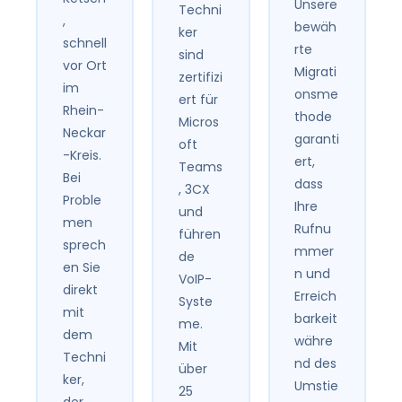
Unsere
Techni
,
bewäh
ker
schnell
rte
sind
vor Ort
Migrati
zertifizi
im
onsme
ert für
Rhein-
thode
Micros
Neckar
garanti
oft
-Kreis.
ert,
Teams
Bei
dass
, 3CX
Proble
Ihre
und
men
Rufnu
führen
sprech
mmer
de
en Sie
n und
VoIP-
direkt
Erreich
Syste
mit
barkeit
me.
dem
währe
Mit
Techni
nd des
über
ker,
Umstie
25
der