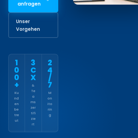
anfragen
Unser
Vorgehen
1
3
2
0
C
4
0
X
/
+
7
&
Te
Ku
M
a
nd
on
ms
en
ito
zer
be
rin
tifi
tre
g
zie
ut
rt