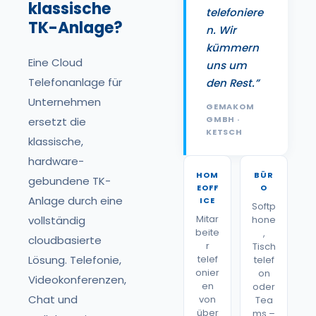
klassische
telefoniere
TK-Anlage?
n. Wir
kümmern
Eine Cloud
uns um
Telefonanlage für
den Rest.”
Unternehmen
GEMAKOM
GMBH ·
ersetzt die
KETSCH
klassische,
hardware-
HOM
BÜR
gebundene TK-
EOFF
O
Anlage durch eine
ICE
Softp
Mitar
vollständig
hone
beite
,
cloudbasierte
r
Tisch
Lösung. Telefonie,
telef
telef
onier
on
Videokonferenzen,
en
oder
Chat und
von
Tea
über
ms –