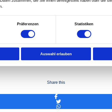
 Daten zusammen, die Sie ihnen bereitgestellt haben oder die s
n.
 sollte weder auf den Link klicken noch auf der verlinkten Webseite Da
rt gelöscht oder in den Spam-Ordner verschoben werden.
Präferenzen
Statistiken
ingegeben haben, sollten Betroffene umgehend die IHK kontaktieren sowi
sollten sie ihre Bank informieren und gegebenenfalls in Absprache mit 
Auswahl erlauben
Share this