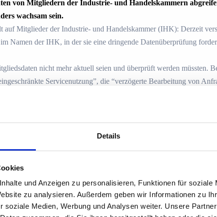
aten von Mitgliedern der Industrie- und Handelskammern abgreife
nders wachsam sein.
lt auf Mitglieder der Industrie- und Handelskammer (IHK): Derzeit ve
im Namen der IHK, in der sie eine dringende Datenüberprüfung fordern.
Mitgliedsdaten nicht mehr aktuell seien und überprüft werden müssten. 
ingeschränkte Servicenutzung”, die “verzögerte Bearbeitung von Anfr
gs” zum IHK-Portal.
haltenen Link folgt, gelangt jedoch nicht zu einem offiziellen IHK-For
ort sollen die Mail-Empfänger Daten wie Namen, Geburtsdaten und Ba
Details
 gefährlich?
en ersten Blick glaubwürdig: Sie verwendet das IHK-Logo, ist förmlich 
Cookies
efonnummer der IHK. Bei genauerem Hinsehen wird jedoch klar: Hinter
nhalte und Anzeigen zu personalisieren, Funktionen für soziale
keine offizielle E-Mail-Adresse. Auch der Link führt auf eine dubiose 
Website zu analysieren. Außerdem geben wir Informationen zu I
mmer gehört.
r soziale Medien, Werbung und Analysen weiter. Unsere Partner