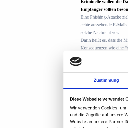
Kriminelle wollen die D
Empfänger sollten beso
Eine Phishing-Attacke zie
echte aussehende E-Mails 
solche Nachricht vor.
Darin heißt es, dass die 
Konsequenzen wie eine “e
Deaktivierung des Zugan
Wer dem in der E-Mail ent
manipulierte Webseite. D
Zustimmung
Was macht die E-Mail so
Die Nachricht wirkt auf d
Diese Webseite verwendet 
sogar eine offizielle Tel
Wir verwenden Cookies, um I
“IHK Info Center” steckt 
und die Zugriffe auf unsere 
Industrie- und Handelska
Website an unsere Partner fü
So schützen Sie sich: