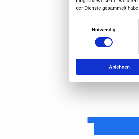
möglicherweise mit weiteren
der Dienste gesammelt habe
Wer die Mail erhalten hat,
sollte die Nachricht sofo
Einwilligungsauswahl
Notwendig
Falls sie bereits Daten e
erstatten. Darüber hinaus 
sperren lassen.
Ablehnen
Quelle:
t-online.de