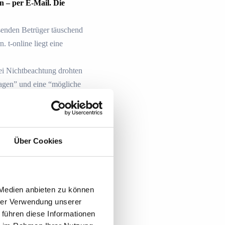
n – per E-Mail. Die
rsenden Betrüger täuschend
 t-online liegt eine
Bei Nichtbeachtung drohten
agen” und eine “mögliche
mular, sondern auf eine
nkinformationen eingeben.
Über Cookies
formuliert und enthält
 der Absenderinformation
 Medien anbieten zu können
URL, die nicht zur
hrer Verwendung unserer
 führen diese Informationen