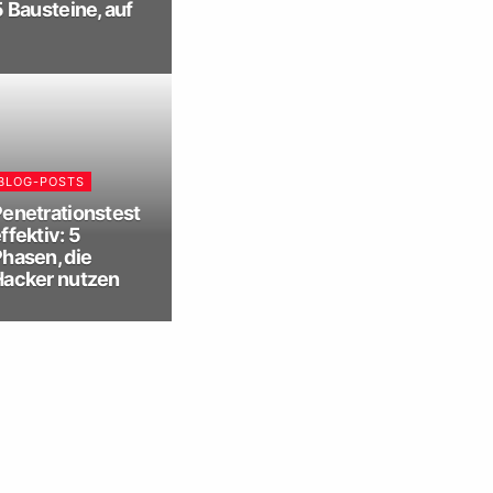
5 Bausteine, auf
BLOG-POSTS
enetrationstest
ffektiv: 5
hasen, die
Hacker nutzen