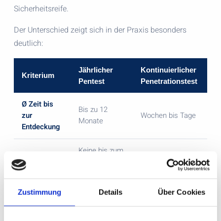
Sicherheitsreife.
Der Unterschied zeigt sich in der Praxis besonders
deutlich:
Jährlicher
Kontinuierlicher
Kriterium
Pentest
Penetrationstest
Ø Zeit bis
Bis zu 12
zur
Wochen bis Tage
Monate
Entdeckung
Keine bis zum
Reaktion
nächsten
Zeitnah möglich
auf 0-Days
Test
Zustimmung
Details
Über Cookies
Compliance
Laufend
Punktuell
-Nachweis
dokumentiert