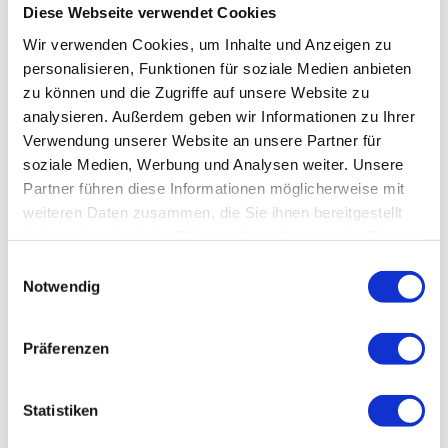
Diese Webseite verwendet Cookies
Kosten pro
Hoch
Niedrig (verteilt)
Befund
(kumuliert)
Wir verwenden Cookies, um Inhalte und Anzeigen zu
personalisieren, Funktionen für soziale Medien anbieten
Sicherheitsr
Kontinuierlich
zu können und die Zugriffe auf unsere Website zu
Stagniert
eife
steigend
analysieren. Außerdem geben wir Informationen zu Ihrer
Verwendung unserer Website an unsere Partner für
soziale Medien, Werbung und Analysen weiter. Unsere
4. Unterstützung von Compliance und
Partner führen diese Informationen möglicherweise mit
Risikomanagement
weiteren Daten zusammen, die Sie ihnen bereitgestellt
haben oder die sie im Rahmen Ihrer Nutzung der Dienste
Zahlreiche regulatorische Anforderungen und
gesammelt haben.
Einwilligungsauswahl
Standards – etwa NIS2 im Finanz- und
Notwendig
Gesundheitssektor oder branchenspezifische Vorgaben
für KRITIS-Betreiber – fordern regelmäßige
Präferenzen
Sicherheitsüberprüfungen. Doch auch unabhängig von
Compliance-Vorgaben ist ein kontinuierlicher
Statistiken
Penetrationstest-Ansatz ein wesentlicher Bestandteil
eines modernen Risikomanagements.