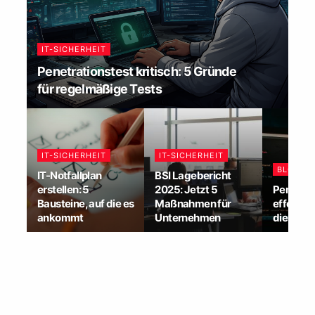
IT-SICHERHEIT
Penetrationstest kritisch: 5 Gründe
für regelmäßige Tests
IT-SICHERHEIT
IT-SICHERHEIT
BLOG-P
IT-Notfallplan
BSI Lagebericht
erstellen: 5
2025: Jetzt 5
Penetrat
Bausteine, auf die es
Maßnahmen für
effektiv:
ankommt
Unternehmen
die Hack