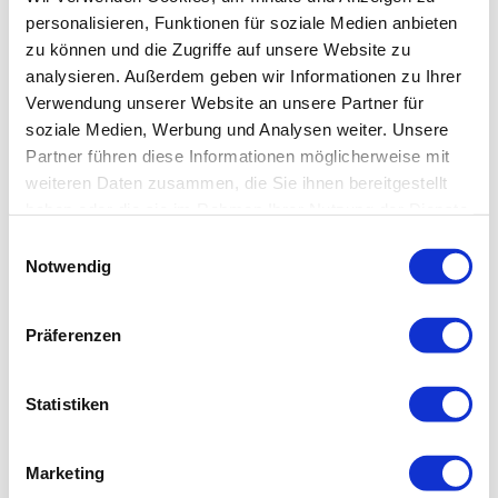
personalisieren, Funktionen für soziale Medien anbieten
zu können und die Zugriffe auf unsere Website zu
analysieren. Außerdem geben wir Informationen zu Ihrer
Wir wachsen gemeinsam
Verwendung unserer Website an unsere Partner für
Deine Entwicklung ist unsere Entwicklung.
soziale Medien, Werbung und Analysen weiter. Unsere
Weiterbildung, Zertifizierungen und echte
Partner führen diese Informationen möglicherweise mit
Perspektiven gehören dazu.
weiteren Daten zusammen, die Sie ihnen bereitgestellt
haben oder die sie im Rahmen Ihrer Nutzung der Dienste
gesammelt haben.
Einwilligungsauswahl
Notwendig
UNSERE BENEFITS
Präferenzen
✦
Kantinenmöglichkeit
✦
Statistiken
Marketing