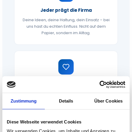
Jeder prägt die Firma
Deine Ideen, deine Haltung, dein Einsatz – bei
uns hast du echten Einfluss. Nicht auf dem
Papier, sondern im Alltag.
Der Mensch zählt
Ob Mitarbeiter, Kunde oder Partner: Wir stellen
Menschen über Kennzahlen. Vertrauen,
Zustimmung
Details
Über Cookies
Respekt und Fürsorge sind keine Floskeln.
Diese Webseite verwendet Cookies
Wir verwenden Cookies, um Inhalte und Anzeigen zu