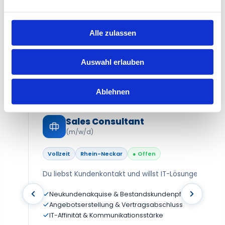
STELLENANZEIGEN
5 offene Stellen bei GEMAKOM
Alle zulassen
Klick auf „Jetzt bewerben” – Bewerbungen
Auswahl erlauben
laufen über Indeed.
Ablehnen
Sales Consultant
(m/w/d)
Vollzeit
Rhein-Neckar
● Offen
Du liebst Kundenkontakt und willst IT-Lösungen verka
Neukundenakquise & Bestandskundenpflege
Angebotserstellung & Vertragsabschluss
IT-Affinität & Kommunikationsstärke