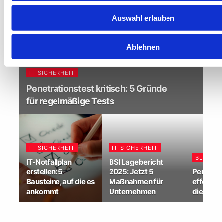
Auswahl erlauben
Ablehnen
IT-SICHERHEIT
Penetrationstest kritisch: 5 Gründe
für regelmäßige Tests
IT-SICHERHEIT
IT-SICHERHEIT
BLOG-P
IT-Notfallplan
BSI Lagebericht
erstellen: 5
2025: Jetzt 5
Penetrat
Bausteine, auf die es
Maßnahmen für
effektiv:
ankommt
Unternehmen
die Hack