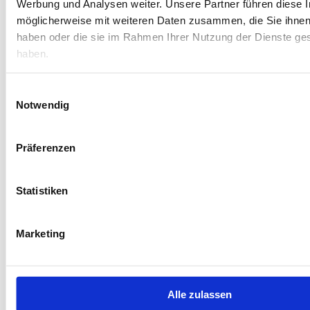
Werbung und Analysen weiter. Unsere Partner führen diese 
möglicherweise mit weiteren Daten zusammen, die Sie ihnen 
Share this
haben oder die sie im Rahmen Ihrer Nutzung der Dienste g
haben.
Einwilligungsauswahl
Notwendig
Präferenzen
Statistiken
Weitere Blog-
Marketing
Beiträge
Alle zulassen