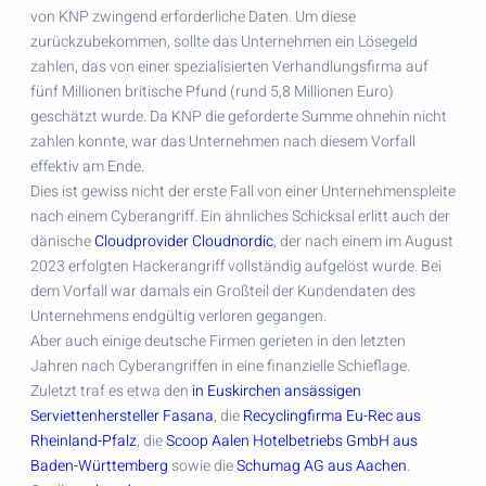
von KNP zwingend erforderliche Daten. Um diese
zurückzubekommen, sollte das Unternehmen ein Lösegeld
zahlen, das von einer spezialisierten Verhandlungsfirma auf
fünf Millionen britische Pfund (rund 5,8 Millionen Euro)
geschätzt wurde. Da KNP die geforderte Summe ohnehin nicht
zahlen konnte, war das Unternehmen nach diesem Vorfall
effektiv am Ende.
Dies ist gewiss nicht der erste Fall von einer Unternehmenspleite
nach einem Cyberangriff. Ein ähnliches Schicksal erlitt auch der
dänische
Cloudprovider Cloudnordic
, der nach einem im August
2023 erfolgten Hackerangriff vollständig aufgelöst wurde. Bei
dem Vorfall war damals ein Großteil der Kundendaten des
Unternehmens endgültig verloren gegangen.
Aber auch einige deutsche Firmen gerieten in den letzten
Jahren nach Cyberangriffen in eine finanzielle Schieflage.
Zuletzt traf es etwa den
in Euskirchen ansässigen
Serviettenhersteller Fasana
, die
Recyclingfirma Eu-Rec aus
Rheinland-Pfalz
, die
Scoop Aalen Hotelbetriebs GmbH aus
Baden-Württemberg
sowie die
Schumag AG aus Aachen
.