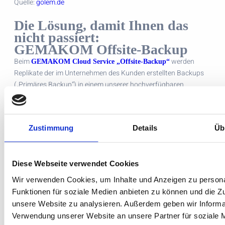
Quelle:
golem.de
Die Lösung, damit Ihnen das
nicht passiert:
GEMAKOM Offsite-Backup
Beim
werden
GEMAKOM Cloud Service „Offsite-Backup“
Replikate der im Unternehmen des Kunden erstellten Backups
(„Primäres Backup“) in einem unserer hochverfügbaren
Rechenzentren auf Festplatten und Bändern in bestimmten
Intervallen gesichert („Sekundäres Backup“). Dieser Service
basiert auf der Veeam Cloud Connect-Lösung und stellt einen
Zustimmung
Details
Üb
persistenten Datenspeicher („Cloud-Repository“) für die
Backup-Kopien der im Unternehmen des Kunden mit Veeam
erstellten Backups zur Verfügung.
Diese Webseite verwendet Cookies
Mit dem Offsite-Backup sind Sie auch bei einem Ransomware-
Angriff auf der sicheren Seite, weil Ihre Backup-Daten in einem
Wir verwenden Cookies, um Inhalte und Anzeigen zu persona
externen Speicherort liegen, auf den die Angreifer nicht
Funktionen für soziale Medien anbieten zu können und die Zug
zugreifen können!
unsere Website zu analysieren. Außerdem geben wir Informat
bekommen Sie weitere Infos zu GEMAKOM Offsite-
Hier
Verwendung unserer Website an unsere Partner für soziale 
Backup …