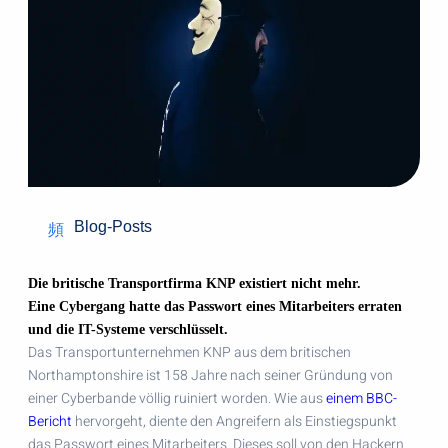
Blog-Posts
Die britische Transportfirma KNP existiert nicht mehr.
Eine Cybergang hatte das Passwort eines Mitarbeiters erraten
und die IT-Systeme verschlüsselt.
Das Transportunternehmen KNP aus dem britischen
Northamptonshire ist 158 Jahre nach seiner Gründung von
einer Cyberbande völlig ruiniert worden. Wie aus
einem BBC-
Bericht
hervorgeht, diente den Angreifern als Einstiegspunkt
das Passwort eines Mitarbeiters. Dieses soll von den Hackern