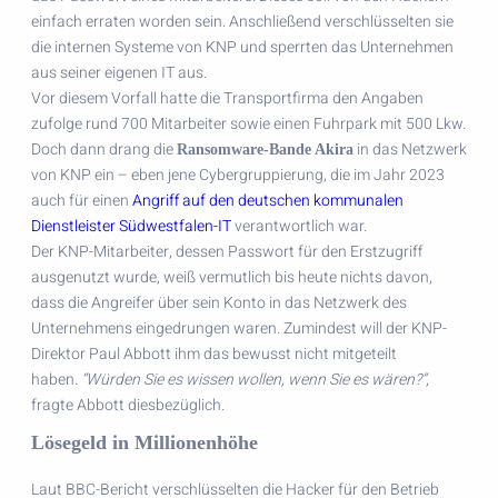
einfach erraten worden sein. Anschließend verschlüsselten sie
die internen Systeme von KNP und sperrten das Unternehmen
aus seiner eigenen IT aus.
Vor diesem Vorfall hatte die Transportfirma den Angaben
zufolge rund 700 Mitarbeiter sowie einen Fuhrpark mit 500 Lkw.
Doch dann drang die
in das Netzwerk
Ransomware-Bande Akira
von KNP ein – eben jene Cybergruppierung, die im Jahr 2023
auch für einen
Angriff auf den deutschen kommunalen
Dienstleister Südwestfalen-IT
verantwortlich war.
Der KNP-Mitarbeiter, dessen Passwort für den Erstzugriff
ausgenutzt wurde, weiß vermutlich bis heute nichts davon,
dass die Angreifer über sein Konto in das Netzwerk des
Unternehmens eingedrungen waren. Zumindest will der KNP-
Direktor Paul Abbott ihm das bewusst nicht mitgeteilt
haben.
“Würden Sie es wissen wollen, wenn Sie es wären?”
,
fragte Abbott diesbezüglich.
Lösegeld in Millionenhöhe
Laut BBC-Bericht verschlüsselten die Hacker für den Betrieb