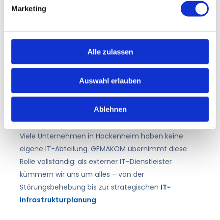
Gewerbetreibende
Marketing
Hockenheim und Umgebung sind geprägt von
Automotive-Zulieferern, Logistikbetrieben und
klassischem Mittelstand. Diese Unternehmen
Alle zulassen
brauchen zuverlässige IT-Systeme und einen
Partner mit kurzen Reaktionszeiten. GEMAKOM aus
Auswahl erlauben
Ketsch ist in unter einer Stunde vor Ort – das ist ein
echter Vorteil.
Ablehnen
IT-Support ohne großen Aufwand
Viele Unternehmen in Hockenheim haben keine
eigene IT-Abteilung. GEMAKOM übernimmt diese
Rolle vollständig: als externer IT-Dienstleister
kümmern wir uns um alles – von der
Störungsbehebung bis zur strategischen
IT-
Infrastrukturplanung
.