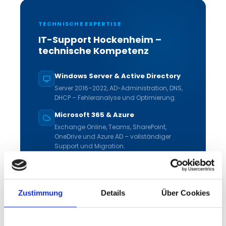
TECHNISCHE EXPERTISE
IT-Support Hockenheim –
technische Kompetenz
Windows Server & Active Directory
Server 2016–2022, AD-Administration, DNS,
DHCP – Fehleranalyse und Optimierung.
Microsoft 365 & Azure
Exchange Online, Teams, SharePoint,
OneDrive und Azure AD – vollständiger
Support und Migration.
Netzwerk & Firewall
VLAN, WLAN, VPN, WatchGuard, Cisco –
herstellerunabhängige Beratung und
Zustimmung
Details
Über Cookies
Konfiguration.
Backup & Disaster Recovery
Veeam, Acronis, Cloud-Backup – tägliche