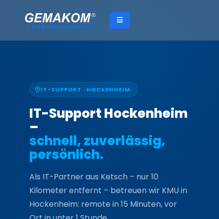
Zum
Inhalt
springen
IT-SUPPORT · HOCKENHEIM
IT-Support Hockenheim
–
schnell, zuverlässig,
persönlich.
Als IT-Partner aus Ketsch – nur 10
Kilometer entfernt – betreuen wir KMU in
Hockenheim: remote in 15 Minuten, vor
Ort in unter 1 Stunde.